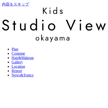
内容をスキップ
Plan
Costume
Hair&Makeup
Gallery
Location
Report
News&Topics