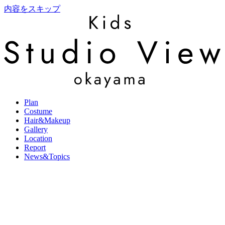
内容をスキップ
Plan
Costume
Hair&Makeup
Gallery
Location
Report
News&Topics