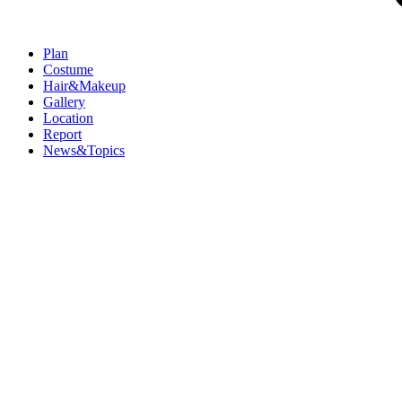
Plan
Costume
Hair&Makeup
Gallery
Location
Report
News&Topics