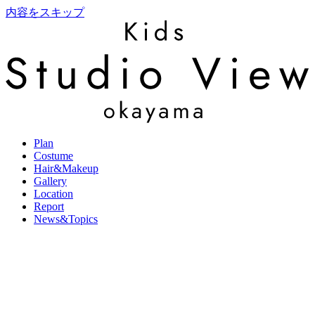
内容をスキップ
Plan
Costume
Hair&Makeup
Gallery
Location
Report
News&Topics