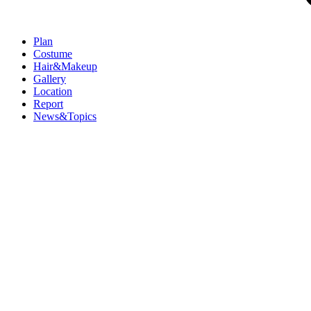
Plan
Costume
Hair&Makeup
Gallery
Location
Report
News&Topics