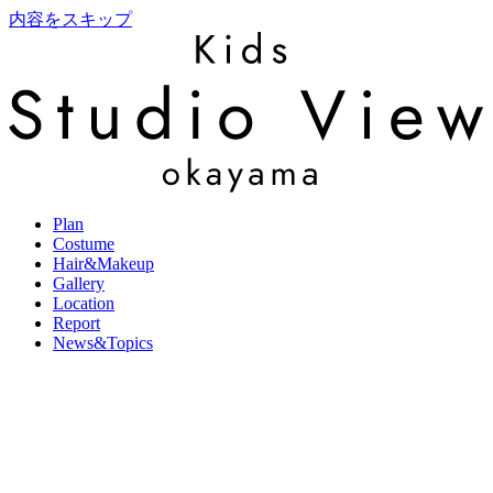
内容をスキップ
Plan
Costume
Hair&Makeup
Gallery
Location
Report
News&Topics