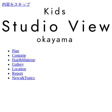
内容をスキップ
Plan
Costume
Hair&Makeup
Gallery
Location
Report
News&Topics