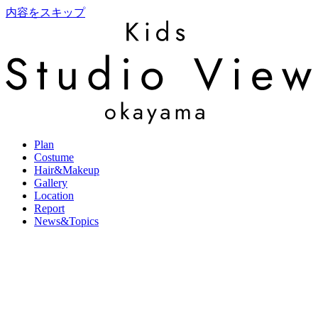
内容をスキップ
Plan
Costume
Hair&Makeup
Gallery
Location
Report
News&Topics