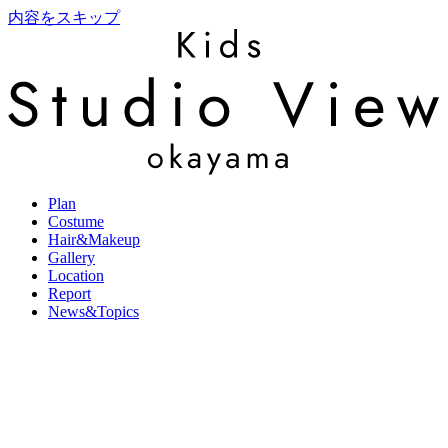
内容をスキップ
Plan
Costume
Hair&Makeup
Gallery
Location
Report
News&Topics