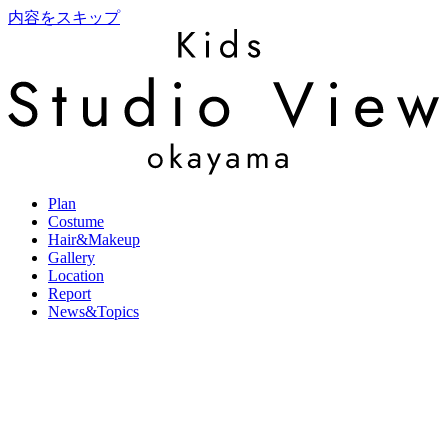
内容をスキップ
Plan
Costume
Hair&Makeup
Gallery
Location
Report
News&Topics