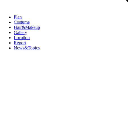
Plan
Costume
Hair&Makeup
Gallery
Location
Report
News&Topics