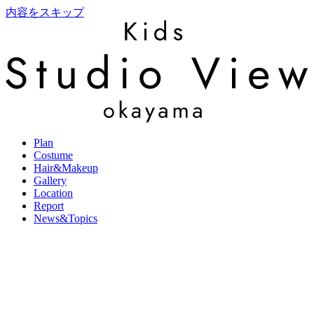
内容をスキップ
Plan
Costume
Hair&Makeup
Gallery
Location
Report
News&Topics