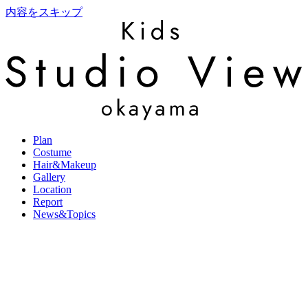
内容をスキップ
Plan
Costume
Hair&Makeup
Gallery
Location
Report
News&Topics