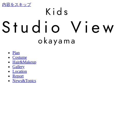
内容をスキップ
Plan
Costume
Hair&Makeup
Gallery
Location
Report
News&Topics