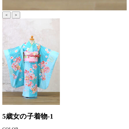
＜
＞
5歳女の子着物-1