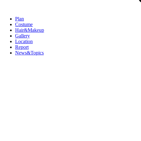
Plan
Costume
Hair&Makeup
Gallery
Location
Report
News&Topics