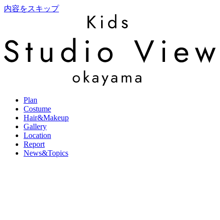
内容をスキップ
Plan
Costume
Hair&Makeup
Gallery
Location
Report
News&Topics