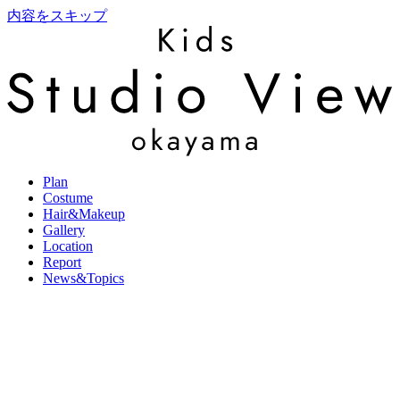
内容をスキップ
Plan
Costume
Hair&Makeup
Gallery
Location
Report
News&Topics