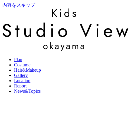
内容をスキップ
Plan
Costume
Hair&Makeup
Gallery
Location
Report
News&Topics