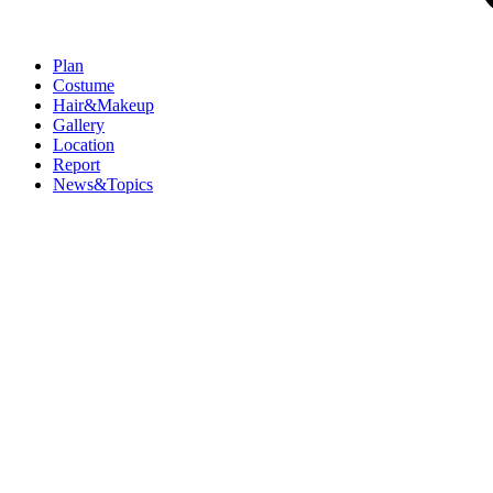
Plan
Costume
Hair&Makeup
Gallery
Location
Report
News&Topics