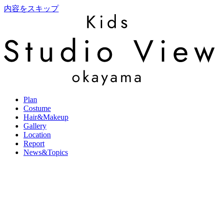
内容をスキップ
Plan
Costume
Hair&Makeup
Gallery
Location
Report
News&Topics